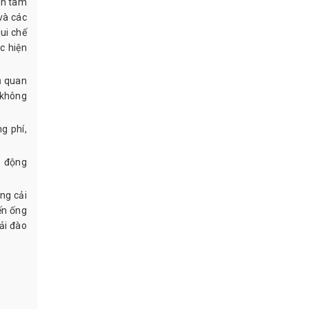
an tâm
và các
ui chế
c hiện
ủ quan
, không
g phí,
ủ động
ng cải
ến ống
ải đào