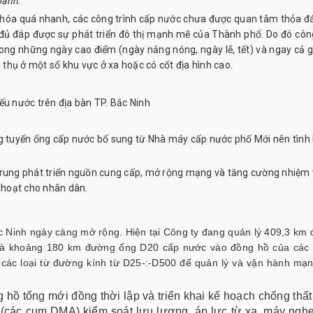
oanh.
ị hóa quá nhanh, các công trình cấp nước chưa được quan tâm thỏa đ
đủ đáp được sự phát triển đô thị mạnh mẽ của Thành phố. Do đó côn
ong những ngày cao điểm (ngày nắng nóng, ngày lễ, tết) và ngay cả g
thụ ở một số khu vực ở xa hoặc có cốt địa hình cao.
ng tuyến ống cấp nước bổ sung từ Nhà máy cấp nước phố Mới nên tình
p trung phát triển nguồn cung cấp, mở rộng mạng và tăng cường nhiệm
 hoạt cho nhân dân.
 Ninh ngày càng mở rộng. Hiện tại Công ty đang quản lý 409,3 km
và khoảng 180 km đường ống D20 cấp nước vào đồng hồ của các
các loại từ đường kính từ D25-:-D500 để quản lý và vận hành mạn
hồ tổng mới đồng thời lập và triển khai kế hoạch chống thất
t bị (các cụm DMA) kiểm soát lưu lượng, áp lực từ xa, máy ngh