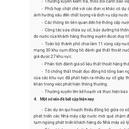
- Thường xuyên kiểm tra, theo dõi cảnh báo vi
- Phối hợp chặt chẽ với các đơn vị khác có dự 
ảnh hưởng xấu đến chất lượng và dịch vụ cấp nước 
- Các thông tin liên quan đến hệ thống cấp nước
- Công tác sửa chữa sự cố, bảo dưỡng hệ thố
đo nước của khách hàng thường xuyên được duy trì, 
- Toàn bộ thành phố chia làm 11 vùng cấp nướ
mạng 30 khu cụm đồng hồ đánh giá thất thoát nướ
giá được 27 khu vực.
- Phân tích đánh giá số liệu thất thoát hàng th
- Tổ chống thất thoát đọc đồng hồ tổng ban ngà
của các khu vực đã phát hiện ra nhiều sự cố gây th
khăn trong việc phát hiện thông thường.
- Thường xuyên lên kế hoạch và thực hiện bảo
4.
Một số vấn đề bất cập hiện nay
- Các dự án qui hoạch thiếu đồng bộ giữa cơ sở
phát triển các Nhà máy cấp nước mới quá chậm đã 
tạm ngừng phát triển khách hàng do Nhà máy xử lý 