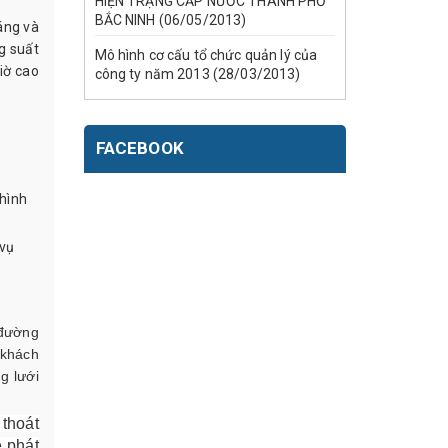
HIỆN TRẠNG CẤP NƯỚC THÀNH PHỐ
BẮC NINH (06/05/2013)
áng và
g suất
Mô hình cơ cấu tổ chức quản lý của
iờ cao
công ty năm 2013 (28/03/2013)
FACEBOOK
 hình
 vụ
 đường
 khách
g lưới
 thoát
e phát