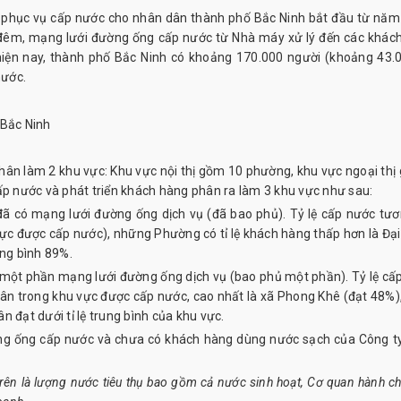
 phục vụ cấp nước cho nhân dân thành phố Bắc Ninh bắt đầu từ năm
đêm, mạng lưới đường ống cấp nước từ Nhà máy xử lý đến các khác
hiện nay, thành phố Bắc Ninh có khoảng 170.000 người (khoảng 43.
nước.
ân làm 2 khu vực: Khu vực nội thị gồm 10 phường, khu vực ngoại thị
 nước và phát triển khách hàng phân ra làm 3 khu vực như sau:
đã có mạng lưới đường ống dịch vụ (đã bao phủ). Tỷ lệ cấp nước tươ
ực được cấp nước), những Phường có tỉ lệ khách hàng thấp hơn là Đại
ung bình 89%.
ó một phần mạng lưới đường ống dịch vụ (bao phủ một phần). Tỷ lệ cấ
dân trong khu vực được cấp nước, cao nhất là xã Phong Khê (đạt 48%)
 đạt dưới tỉ lệ trung bình của khu vực.
ường ống cấp nước và chưa có khách hàng dùng nước sạch của Công t
trên là lượng nước tiêu thụ bao gồm cả nước sinh hoạt, Cơ quan hành ch