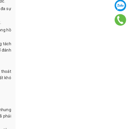
ớc.
 đa sự
.
ồng hồ
g tách
ể đánh
 thoát
ất khó
 nhưng
ã phải