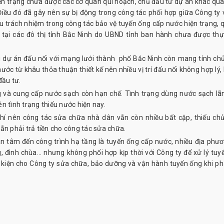
ện trạng chưa được các cơ quan qui hoạch, chủ đầu tư dự án khác qu
Điều đó đã gây nên sự bị động trong công tác phối hợp giữa Công ty 
iếu trách nhiệm trong công tác bảo vệ tuyến ống cấp nước hiện trạng, q
tại các đô thị tỉnh Bắc Ninh do UBND tỉnh ban hành chưa được thự
ều dự án đấu nối với mạng lưới thành phố Bắc Ninh còn mang tính ch
ước từ khâu thỏa thuận thiết kế nên nhiều vị trí đấu nối không hợp lý
đầu tư.
 và cung cấp nước sạch còn hạn chế. Tình trạng dùng nước sạch lãn
n tình trạng thiếu nước hiện nay.
hí nên công tác sửa chữa nhà dân vẫn còn nhiều bất cập, thiếu ch
ẫn phải trả tiền cho công tác sửa chữa.
 tâm đến công trình hạ tầng là tuyến ống cấp nước, nhiều địa phươ
 đình chùa... nhưng không phối hợp kịp thời với Công ty để xử lý tuy
u kiện cho Công ty sửa chữa, bảo dưỡng và vận hành tuyến ống khi ph