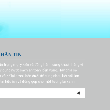
NHẬN TIN
rân trọng mọi ý kiến và đồng hành cùng khách hàng vì
 dụng nước sạch an toàn, bền vững. Hãy chia sẻ
và để lại email bên dưới để cùng nhau kết nối, lan
tin hữu ích và đóng góp cho một tương lai xanh