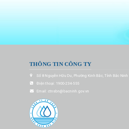
THÔNG TIN CÔNG TY
Số 8 Nguyễn Hữu Du, Phường Kinh Bắc, Tỉnh Bắc Ninh
Điện thoại:
1900-234-555
Email:
ctnsbn@bacninh.gov.vn