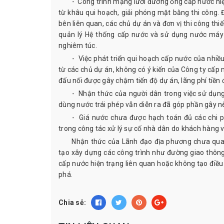
- Công trình mạng lưới đường ống cấp nước hi
từ khâu qui hoạch, giải phóng mặt bằng thi công. 
bên liên quan, các chủ dự án và đơn vị thi công th
quản lý Hệ thống cấp nước và sử dụng nước máy 
nghiêm túc.
- Việc phát triển qui hoạch cấp nước của nhi
từ các chủ dự án, không có ý kiến của Công ty cấp n
đấu nối được gây chậm tiến độ dự án, lãng phí tiền 
- Nhận thức của người dân trong việc sử dụng
dùng nước trái phép vẫn diễn ra đã góp phần gây nê
- Giá nước chưa được hạch toán đủ các chi p
trong công tác xử lý sự cố nhà dân do khách hàng v
Nhận thức của Lãnh đạo địa phương chưa quan
tạo xây dựng các công trình như đường giao thông,
cấp nước hiện trạng liên quan hoặc không tạo điề
phá.
Chia sẻ: