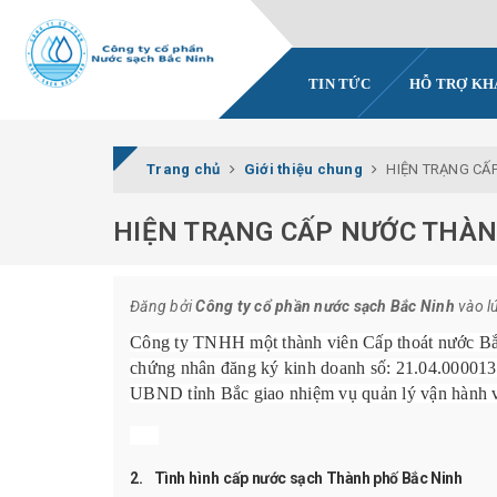
TIN TỨC
HỖ TRỢ K
Trang chủ
Giới thiệu chung
HIỆN TRẠNG CẤP
HIỆN TRẠNG CẤP NƯỚC THÀNH
Đăng bởi
Công ty cổ phần nước sạch Bắc Ninh
vào l
Công ty TNHH một thành viên Cấp thoát nước Bắc
chứng nhân đăng ký kinh doanh số: 21.04.000013
UBND tỉnh Bắc giao nhiệm vụ quản lý vận hành và
2.
Tình
hình
cấp nước sạch Thành phố Bắc Ninh