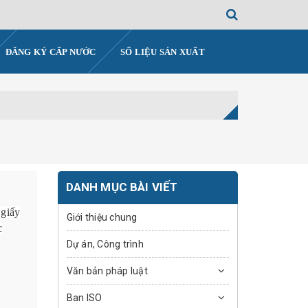
ĐĂNG KÝ CẤP NƯỚC
SỐ LIỆU SẢN XUẤT
DANH MỤC BÀI VIẾT
 giấy
Giới thiệu chung
c
Dự án, Công trình
Văn bản pháp luật
Ban ISO