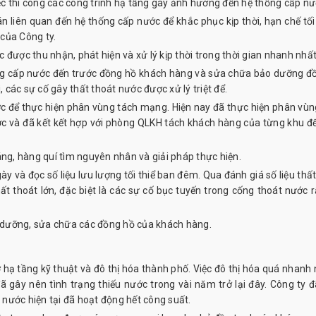
ệc thi công các công trình hạ tầng gây ảnh hưởng đến hệ thống cấp nư
án liên quan đến hệ thống cấp nước để khắc phục kịp thời, hạn chế tối
của Công ty.
 được thu nhận, phát hiện và xử lý kịp thời trong thời gian nhanh nhất
ng cấp nước đến trước đồng hồ khách hàng và sửa chữa bảo dưỡng đ
các sự cố gây thất thoát nước được xử lý triệt để.
c để thực hiện phân vùng tách mạng. Hiện nay đã thực hiện phân vùn
c và đã kết kết hợp với phòng QLKH tách khách hàng của từng khu đ
áng, hàng quí tìm nguyên nhân và giải pháp thực hiện.
y và đọc số liệu lưu lượng tối thiể ban đêm. Qua đánh giá số liệu thất
ất thoát lớn, đặc biệt là các sự cố bục tuyến trong cống thoát nước r
 dưỡng, sửa chữa các đồng hồ của khách hàng.
 hạ tầng kỹ thuật và đô thị hóa thành phố. Việc đô thị hóa quá nhanh
gây nên tình trạng thiếu nước trong vài năm trở lại đây. Công ty đ
nước hiện tại đã hoạt động hết công suất.