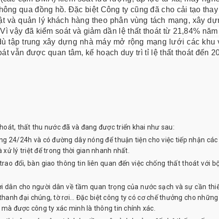
 không qua đồng hồ. Đặc biệt Công ty cũng đã cho cải tạo thay
ật và quản lý khách hàng theo phân vùng tách mạng, xây dự
Vì vậy đã kiểm soát và giảm dần lệ thất thoát từ 21,84% nă
ù tập trung xây dựng nhà máy mở rộng mạng lưới các khu v
át vẫn được quan tâm, kế hoạch duy trì tỉ lệ thất thoát đến 2
thoát, thất thu nước đã và đang được triển khai như sau:
ạng 24/24h và có đường dây nóng để thuận tiện cho việc tiếp nhận các
 xử lý triệt để trong thời gian nhanh nhất.
ao đổi, bàn giao thông tin liên quan đến việc chống thất thoát với b
i dân cho người dân về tầm quan trọng của nước sạch và sự cần thiế
hanh đại chúng, tờ rơi... Đặc biệt công ty có cơ chế thưởng cho những
 mà được công ty xác minh là thông tin chính xác.