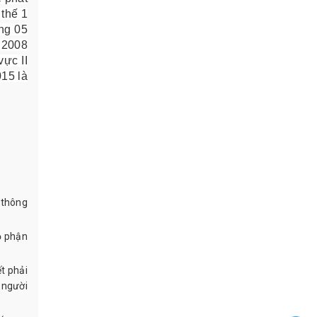
 thế 1
ng 05
m 2008
ực II
015 là
 thông
ộ phận
t phải
 người