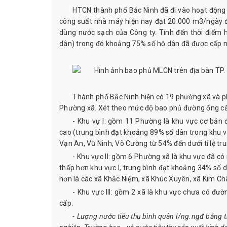
HTCN thành phố Bắc Ninh đã đi vào hoạt động
công suất nhà máy hiện nay đạt 20.000 m3/ngày 
dùng nước sạch của Công ty. Tính đến thời điểm 
dân) trong đó khoảng 75% số hộ dân đã được cấp 
Thành phố Bắc Ninh hiện có 19 phường xã và ph
Phường xã. Xét theo mức độ bao phủ đường ống cấp
- Khu vự I: gồm 11 Phường là khu vực cơ bản 
cao (trung bình đạt khoảng 89% số dân trong khu v
Vạn An, Vũ Ninh, Võ Cường từ 54% đến dưới tỉ lệ tr
- Khu vực II: gồm 6 Phường xã là khu vực đã c
thấp hơn khu vực I, trung bình đạt khoảng 34% số 
hơn là các xã Khắc Niệm, xã Khúc Xuyên, xã Kim Chân
- Khu vực III: gồm 2 xã là khu vực chưa có đ
cấp.
- Lượng nước tiêu thụ bình quân l/ng.ngđ bảng 