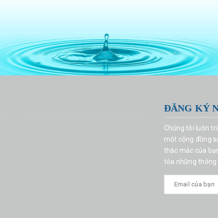
ĐĂNG KÝ 
Chúng tôi luôn t
một cộng đồng sử
thắc mắc của bạn 
tỏa những thông 