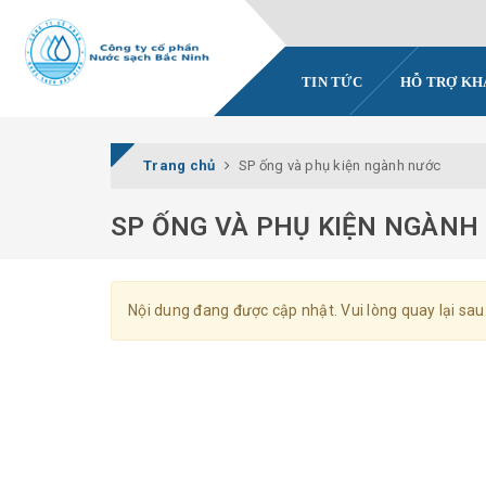
TIN TỨC
HỖ TRỢ K
Trang chủ
SP ống và phụ kiện ngành nước
SP ỐNG VÀ PHỤ KIỆN NGÀNH
Nội dung đang được cập nhật. Vui lòng quay lại sau