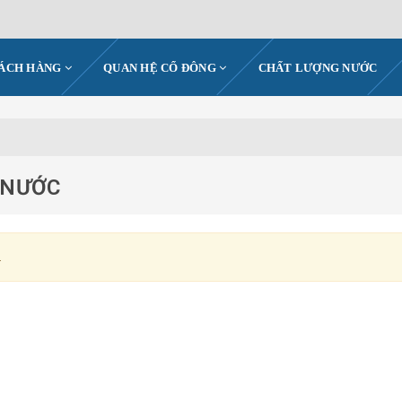
HÁCH HÀNG
QUAN HỆ CỔ ĐÔNG
CHẤT LƯỢNG NƯỚC
 NƯỚC
.