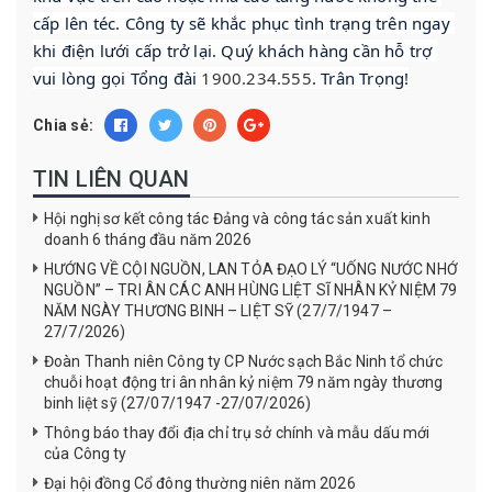
cấp lên téc. Công ty sẽ khắc phục tình trạng trên ngay 
khi điện lưới cấp trở lại. Quý khách hàng cần hỗ trợ 
vui lòng gọi Tổng đài 
1900.234.555
. Trân Trọng!
Chia sẻ:
TIN LIÊN QUAN
Hội nghị sơ kết công tác Đảng và công tác sản xuất kinh
doanh 6 tháng đầu năm 2026
HƯỚNG VỀ CỘI NGUỒN, LAN TỎA ĐẠO LÝ “UỐNG NƯỚC NHỚ
NGUỒN” – TRI ÂN CÁC ANH HÙNG LIỆT SĨ NHÂN KỶ NIỆM 79
NĂM NGÀY THƯƠNG BINH – LIỆT SỸ (27/7/1947 –
27/7/2026)
Đoàn Thanh niên Công ty CP Nước sạch Bắc Ninh tổ chức
chuỗi hoạt động tri ân nhân kỷ niệm 79 năm ngày thương
binh liệt sỹ (27/07/1947 -27/07/2026)
Thông báo thay đổi địa chỉ trụ sở chính và mẫu dấu mới
của Công ty
Đại hội đồng Cổ đông thường niên năm 2026