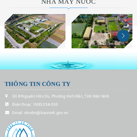
NHÀ MÁY NƯỚC
THÔNG TIN CÔNG TY
Số 8 Nguyễn Hữu Du, Phường Kinh Bắc, Tỉnh Bắc Ninh
Điện thoại:
1900-234-555
Email:
ctnsbn@bacninh.gov.vn