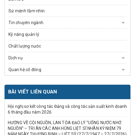
Sứ mệnh tầm nhìn
Tin chuyên ngành
Kỹ năng quản lý
Chất lượng nước
Dịch vụ
Quan hệ cổ đông
BÀI VIẾT LIÊN QUAN
Hội nghị sơ kết công tác Đảng và công tác sản xuất kinh doanh
6 tháng đầu năm 2026
HƯỚNG VỀ CỘI NGUỒN, LAN TỎA ĐẠO LÝ “UỐNG NƯỚC NHỚ
NGUỒN” – TRI ÂN CÁC ANH HÙNG LIỆT SĨ NHÂN KỶ NIỆM 79
NĂM NGÀY THƯƠNG BINH – LIỆT SỸ (27/7/1947 – 27/7/2026)