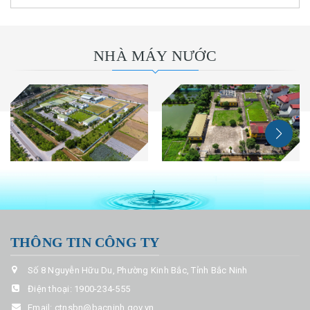
NHÀ MÁY NƯỚC
THÔNG TIN CÔNG TY
Số 8 Nguyễn Hữu Du, Phường Kinh Bắc, Tỉnh Bắc Ninh
Điện thoại:
1900-234-555
Email:
ctnsbn@bacninh.gov.vn