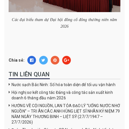
Các đại biểu tham dự Đại hội đồng cổ đông thường niên năm
2026
Chia sẻ:
TIN LIÊN QUAN
Nước sạch Bắc Ninh: Số hóa toàn diện để tối ưu vận hành
Hội nghị sơ kết công tác Đảng và công tác sản xuất kinh
doanh 6 tháng đầu năm 2026
HƯỚNG VỀ CỘI NGUỒN, LAN TỎA ĐẠO LÝ “UỐNG NƯỚC NHỚ
NGUỒN” – TRI ÂN CÁC ANH HÙNG LIỆT SĨ NHÂN KỶ NIỆM 79
NĂM NGÀY THƯƠNG BINH – LIỆT SỸ (27/7/1947 –
27/7/2026)