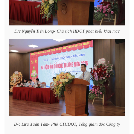
Đ/c Nguyễn Tiến Long- Chủ tịch HĐQT phát biểu khai mạc
Đ/c Lưu Xuân Tâm- Phó CTHĐQT, Tổng giám đốc Công ty