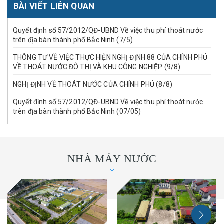
BÀI VIẾT LIÊN QUAN
Quyết định số 57/2012/QĐ-UBND Về việc thu phí thoát nước
trên địa bàn thành phố Bắc Ninh (7/5)
THÔNG TƯ VỀ VIỆC THỰC HIỆN NGHỊ ĐỊNH 88 CỦA CHÍNH PHỦ
VỀ THOÁT NƯỚC ĐÔ THỊ VÀ KHU CÔNG NGHIỆP (9/8)
NGHỊ ĐỊNH VỀ THOÁT NƯỚC CỦA CHÍNH PHỦ (8/8)
Quyết định số 57/2012/QĐ-UBND Về việc thu phí thoát nước
trên địa bàn thành phố Bắc Ninh (07/05)
NHÀ MÁY NƯỚC