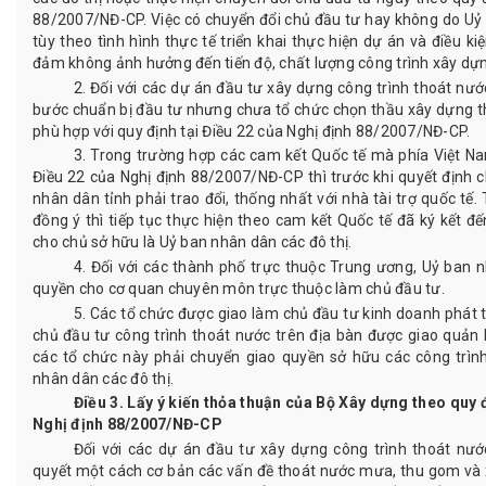
88/2007/NĐ-CP. Việc có chuyển đổi chủ đầu tư hay không do Uỷ 
tùy theo tình hình thực tế triển khai thực hiện dự án và điều k
đảm không ảnh hưởng đến tiến độ, chất lượng công trình xây dự
2. Đối với các dự án đầu tư xây dựng công trình thoát nướ
bước chuẩn bị đầu tư nhưng chưa tổ chức chọn thầu xây dựng thì
phù hợp với quy định tại Điều 22 của Nghị định 88/2007/NĐ-CP.
3. Trong trường hợp các cam kết Quốc tế mà phía Việt Nam
Điều 22 của Nghị định 88/2007/NĐ-CP thì trước khi quyết định 
nhân dân tỉnh phải trao đổi, thống nhất với nhà tài trợ quốc tế
đồng ý thì tiếp tục thực hiện theo cam kết Quốc tế đã ký kết đ
cho chủ sở hữu là Uỷ ban nhân dân các đô thị.
4. Đối với các thành phố trực thuộc Trung ương, Uỷ ban 
quyền cho cơ quan chuyên môn trực thuộc làm chủ đầu tư.
5. Các tổ chức được giao làm chủ đầu tư kinh doanh phát tr
chủ đầu tư công trình thoát nước trên địa bàn được giao quản 
các tổ chức này phải chuyển giao quyền sở hữu các công trìn
nhân dân các đô thị.
Điều 3. Lấy ý kiến thỏa thuận của Bộ Xây dựng theo quy đ
Nghị định 88/2007/NĐ-CP
Đối với các dự án đầu tư xây dựng công trình thoát nước 
quyết một cách cơ bản các vấn đề thoát nước mưa, thu gom và x