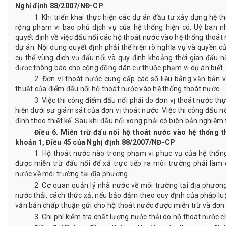
Nghị định 88/2007/NĐ-CP
1. Khi triển khai thực hiện các dự án đầu tư xây dựng hệ
rộng phạm vi bao phủ dịch vụ của hệ thống hiện có, Uỷ ban n
quyết định về việc đấu nối các hộ thoát nước vào hệ thống thoát
dự án. Nội dung quyết định phải thể hiện rõ nghĩa vụ và quyền c
cụ thể vùng dịch vụ đấu nối và quy định khoảng thời gian đấu nố
được thông báo cho cộng đồng dân cư thuộc phạm vi dự án biết.
2. Đơn vị thoát nước cung cấp các số liệu bằng văn bản về
thuật của điểm đấu nối hộ thoát nước vào hệ thống thoát nước.
3. Việc thi công điểm đấu nối phải do đơn vị thoát nước th
hiện dưới sự giám sát của đơn vị thoát nước. Việc thi công đấu 
định theo thiết kế. Sau khi đấu nối xong phải có biên bản nghiệm 
Điều 6. Miễn trừ đấu nối hộ thoát nước vào hệ thống t
khoản 1, Điều 45 của Nghị định 88/2007/NĐ-CP
1. Hộ thoát nước nào trong phạm vi phục vụ của hệ thốn
được miễn trừ đấu nối để xả trực tiếp ra môi trường phải làm
nước về môi trường tại địa phương.
2. Cơ quan quản lý nhà nước về môi trường tại địa phương
nước thải, cách thức xả, nếu bảo đảm theo quy định của pháp luậ
văn bản chấp thuận gửi cho hộ thoát nước được miễn trừ và đơn v
3.
Chi phí kiểm tra chất lượng nước thải do hộ thoát nước c