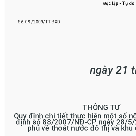
Độc lập - Tự do
Số:
09
/200
9
/TT-BXD
ngày
21
THÔNG
TƯ
Quy định chi tiết thực hiện một số n
định số
88/2007/NĐ-CP ngày 28/5/
phủ về thoát nước đô thị và
khu 