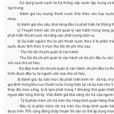
- Sử dụng nước sạch từ hệ thống cấp nước tập trung và 
tập trung;
- Đánh giá lưu lượng thoát nước thải theo các loại nướ
nhau.
b) Đánh giá nhu cầu, khả năng đầu tư phát triển hệ thống t
c) Thuyết minh các chi phí quản lý vận hành trong từng g
phát triển thoát nước và nâng cao chất lượng dịch vụ.
d) Dự kiến nguồn thu từ phí thoát nước theo tỉ lệ phần t
sạch, được tính theo 3 mức thu hồi chi phí như sau:
- Thu hồi đủ chi phí quản lý vận hành;
- Thu hồi đủ chi phí quản lý vận hành và chi phí đầu tư các
vốn của chủ sở hữu;
- Bù đắp toàn bộ chi phí quản lý vận hành, chi phí đầu tư th
trình được đầu tư từ nguồn vốn của chủ sở hữu.
đ) Đánh giá, dự báo mức độ phát triển kinh tế - xã hội, 
gia đình trong khu vực thoát nước trong hiện tại và dự báo cho 
thay đổi mức sống, tỷ lệ lạm phát trong 1 khoảng thời gian nhất
người dân từng thời kỳ. Việc đánh giá khả năng chi trả của người
- Tỷ lệ phần trăm chi trả trên thu nhập bình quân hàng th
- Nếu tỷ lệ phần trăm chi trả trên thu nhập bình quân 
được trên 70% cộng đồng chấp thuận thì vẫn có thể áp dụng mức 