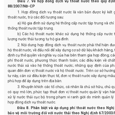
Điều 7. Về hợp đồng dịch vụ thoát nước theo quy định
88/2007/NĐ-CP
1. Hợp đồng dịch vụ thoát nước là văn bản được ký kết 
thoát nước, trừ các đối tượng sau:
a) Hộ gia đình sử dụng hệ thống cấp nước tập trung và chỉ 
thống thoát nước tập trung.
b) Các hộ thoát nước khác sử dụng hệ thống cấp nước 
lượng nước thải tương tự hộ gia đình.
2. Nội dung hợp đồng dịch vụ thoát nước phải thể hiện đư
hộ thoát nước, về đấu nối để xây dựng cơ sở dữ liệu khách hàng, t
định cụ thể quyền và nghĩa vụ của hai bên tham gia hợp đồng; các
phí thoát nước, phương thức thanh toán; các điều kiện về chất
nước thải xả vào hệ thống thoát nước; những quy định của phá
quan đến đơn vị thoát nước và hộ thoát nước. Trên cơ sở hướng
tư này, căn cứ điều kiện thực tế, đơn vị thoát nước xây dựng mẫ
phù hợp để áp dụng trên địa bàn.
3. Khuyến khích các tổ chức, cá nhân là chủ sở hữu, chủ qu
có quy mô lớn, phức tạp thuê đơn vị thoát nước quản lý vận h
xử lý nước thải cục bộ trong phạm vi ranh giới do mình quản l
hợp đồng dịch vụ thoát nước.
Điều 8. Phân biệt và áp dụng phí thoát nước theo Ngh
bảo vệ môi trường đối với nước thải theo Nghị định 67/2003