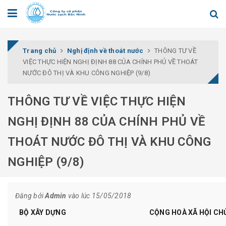
Trang chủ
Nghị định về thoát nước
THÔNG TƯ VỀ
VIỆC THỰC HIỆN NGHỊ ĐỊNH 88 CỦA CHÍNH PHỦ VỀ THOÁT
NƯỚC ĐÔ THỊ VÀ KHU CÔNG NGHIỆP (9/8)
THÔNG TƯ VỀ VIỆC THỰC HIỆN
NGHỊ ĐỊNH 88 CỦA CHÍNH PHỦ VỀ
THOÁT NƯỚC ĐÔ THỊ VÀ KHU CÔNG
NGHIỆP (9/8)
Đăng bởi
Admin
vào lúc 15/05/2018
BỘ XÂY DỰNG
CỘNG HOÀ XÃ HỘI CH