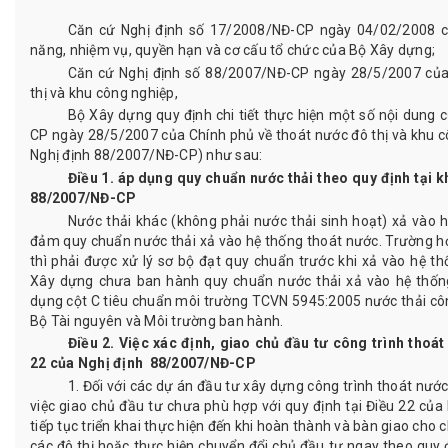
Căn cứ Nghị định số 17/2008/NĐ-CP ngày 04/02/2008 c
năng, nhiệm vụ, quyền hạn và cơ cấu tổ chức của Bộ Xây dựng;
Căn cứ Nghị định số 88/2007/NĐ-CP ngày 28/5/2007 của
thị và khu công nghiệp,
Bộ Xây dựng quy định chi tiết thực hiện một số nội dung 
CP ngày 28/5/2007 của Chính phủ về thoát nước đô thị và khu cô
Nghị định 88/2007/NĐ-CP) như sau:
Điều 1. áp dụng quy chuẩn nước thải theo quy định tại k
88/2007/NĐ-CP
Nước thải khác (không phải nước thải sinh hoạt) xả vào 
đảm quy chuẩn nước thải xả vào hệ thống thoát nước. Trường 
thì phải được xử lý sơ bộ đạt quy chuẩn trước khi xả vào hệ t
Xây dựng chưa ban hành quy chuẩn nước thải xả vào hệ thống
dụng cột C tiêu chuẩn môi trường TCVN 5945:2005 nước thải côn
Bộ Tài nguyên và Môi trường ban hành.
Điều 2. Việc xác định, giao chủ đầu tư công trình thoát
22 của Nghị định 88/2007/NĐ-CP
1. Đối với các dự án đầu tư xây dựng công trình thoát nướ
việc giao chủ đầu tư chưa phù hợp với quy định tại Điều 22 củ
tiếp tục triển khai thực hiện đến khi hoàn thành và bàn giao cho
các đô thị hoặc thực hiện chuyển đổi chủ đầu tư ngay theo quy đ