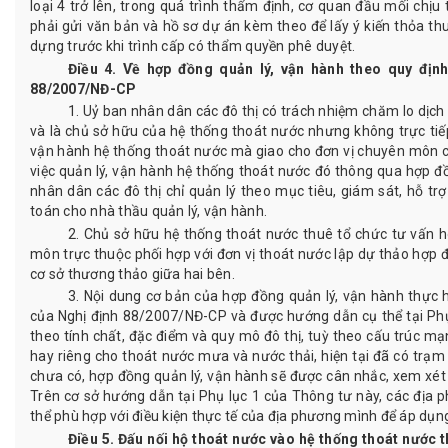
loại 4 trở lên, trong quá trình thẩm định, cơ quan đầu mối chị
phải gửi văn bản và hồ sơ dự án kèm theo để lấy ý kiến thỏa t
dựng trước khi trình cấp có thẩm quyền phê duyệt.
Điều 4. Về hợp đồng quản lý, vận hành theo quy định
88/2007/NĐ-CP
1. Uỷ ban nhân dân các đô thị có trách nhiệm chăm lo dịc
và là chủ sở hữu của hệ thống thoát nước nhưng không trực tiếp
vận hành hệ thống thoát nước mà giao cho đơn vị chuyên môn c
việc quản lý, vận hành hệ thống thoát nước đó thông qua hợp đ
nhân dân các đô thị chỉ quản lý theo mục tiêu, giám sát, hỗ t
toán cho nhà thầu quản lý, vận hành.
2. Chủ sở hữu hệ thống thoát nước thuê tổ chức tư vấn 
môn trực thuộc phối hợp với đơn vị thoát nước lập dự thảo hợp 
cơ sở thương thảo giữa hai bên.
3. Nội dung cơ bản của hợp đồng quản lý, vận hành thực h
của Nghị định 88/2007/NĐ-CP và được hướng dẫn cụ thể tại Phụ
theo tính chất, đặc điểm và quy mô đô thị, tuỳ theo cấu trúc mạ
hay riêng cho thoát nước mưa và nước thải, hiện tại đã có trạm 
chưa có, hợp đồng quản lý, vận hành sẽ được cân nhắc, xem xét
Trên cơ sở hướng dẫn tại Phụ lục 1 của Thông tư này, các địa
thể phù hợp với điều kiện thực tế của địa phương mình để áp dụng
Điều 5. Đấu nối hộ thoát nước vào hệ thống thoát nước t