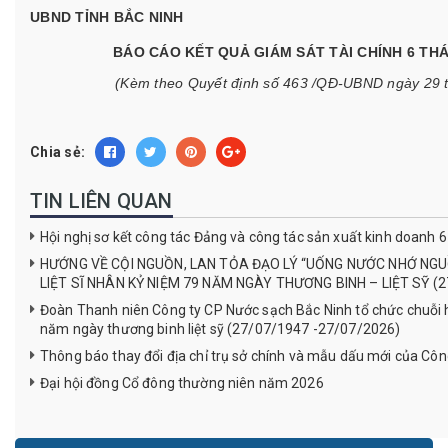
UBND TỈNH BẮC NINH
BÁO CÁO KẾT QUẢ GIÁM SÁT TÀI CHÍNH 6 TH
(Kèm theo Quyết định số 463 /QĐ-UBND ngày 29 
Chia sẻ:
TIN LIÊN QUAN
Hội nghị sơ kết công tác Đảng và công tác sản xuất kinh doanh
HƯỚNG VỀ CỘI NGUỒN, LAN TỎA ĐẠO LÝ “UỐNG NƯỚC NHỚ NGU
LIỆT SĨ NHÂN KỶ NIỆM 79 NĂM NGÀY THƯƠNG BINH – LIỆT SỸ (2
Đoàn Thanh niên Công ty CP Nước sạch Bắc Ninh tổ chức chuỗi h
năm ngày thương binh liệt sỹ (27/07/1947 -27/07/2026)
Thông báo thay đổi địa chỉ trụ sở chính và mẫu dấu mới của Côn
Đại hội đồng Cổ đông thường niên năm 2026