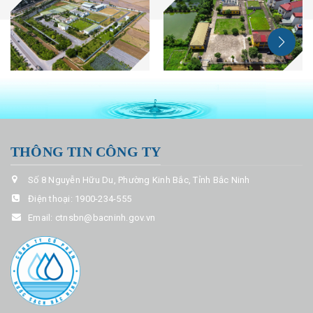
THÔNG TIN CÔNG TY
Số 8 Nguyễn Hữu Du, Phường Kinh Bắc, Tỉnh Bắc Ninh
Điện thoại:
1900-234-555
Email:
ctnsbn@bacninh.gov.vn