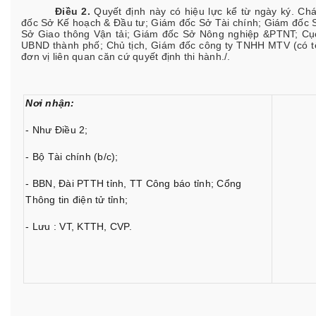
Điều 2.
Quyết định này có hiệu lực kể từ ngày ký. C
đốc Sở Kế hoạch & Đầu tư; Giám đốc Sở Tài chính; Giám đốc
Sở Giao thông Vận tải; Giám đốc Sở Nông nghiệp &PTNT; Cục 
UBND thành phố; Chủ tịch, Giám đốc công ty TNHH MTV (có tê
đơn vị liên quan căn cứ quyết định thi hành./.
Nơi nhận:
- Như Điều 2;
- Bộ Tài chính (b/c);
- BBN, Đài PTTH tỉnh, TT Công báo tỉnh; Cổng
Thông tin điện tử tỉnh;
- Lưu : VT, KTTH, CVP.