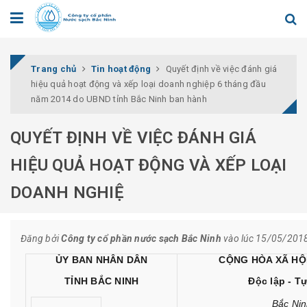
Trang chủ
Tin hoạt động
Quyết định về việc đánh giá
hiệu quả hoạt động và xếp loại doanh nghiệp 6 tháng đầu
năm 2014 do UBND tỉnh Bắc Ninh ban hành
QUYẾT ĐỊNH VỀ VIỆC ĐÁNH GIÁ
HIỆU QUẢ HOẠT ĐỘNG VÀ XẾP LOẠI
DOANH NGHIỆ
Đăng bởi
Công ty cổ phần nước sạch Bắc Ninh
vào lúc 15/05/201
ỦY BAN NHÂN DÂN
CỘNG HÒA XÃ HỘI
TỈNH BẮC NINH
Độc lập - T
Bắc Ni