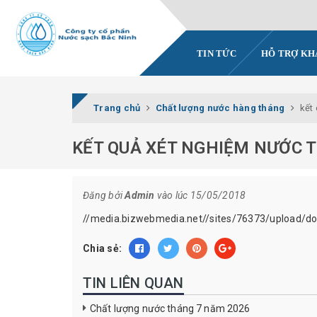
TIN TỨC
HỖ TRỢ K
Trang chủ
Chất lượng nước hàng tháng
kết
KẾT QUẢ XÉT NGHIỆM NƯỚC T
Đăng bởi
Admin
vào lúc 15/05/2018
//media.bizwebmedia.net//sites/76373/upload/d
Chia sẻ:
TIN LIÊN QUAN
Chất lượng nước tháng 7 năm 2026