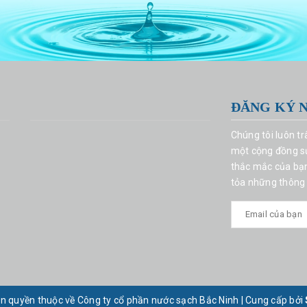
ĐĂNG KÝ 
Chúng tôi luôn t
một cộng đồng sử
thắc mắc của bạn 
tỏa những thông 
n quyền thuộc về Công ty cổ phần nước sạch Bắc Ninh
|
Cung cấp bởi