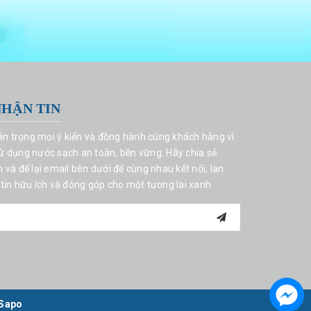
NHẬN TIN
rân trọng mọi ý kiến và đồng hành cùng khách hàng vì
 dụng nước sạch an toàn, bền vững. Hãy chia sẻ
và để lại email bên dưới để cùng nhau kết nối, lan
tin hữu ích và đóng góp cho một tương lai xanh
Sapo