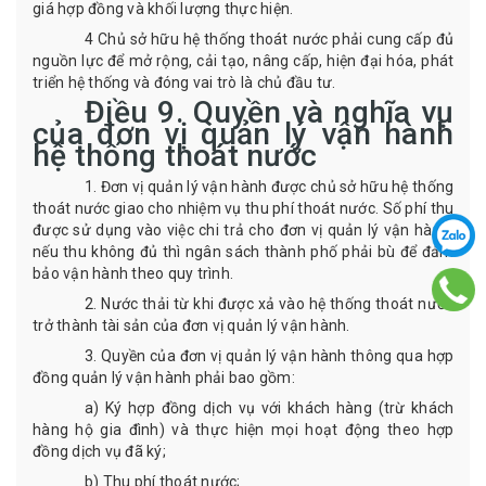
giá hợp đồng
và khối lượng thực hiện
.
4 Chủ sở hữu hệ thống thoát nước phải cung cấp đủ
nguồn lực để mở rộng, cải tạo, nâng cấp, hiện đại hóa, phát
triển hệ thống và đóng vai trò
là
chủ đầu tư.
Điều
9.
Quyền và nghĩa vụ
của đơn vị quản lý vận hành
hệ thống thoát nước
1. Đơn vị quản lý vận hành được chủ sở hữu hệ thống
thoát nước giao cho nhiệm vụ thu phí thoát nước. Số phí thu
được sử dụng vào việc chi trả cho đơn vị quản lý vận hành,
nếu thu không đủ thì ngân sách thành phố phải bù để đảm
bảo vận hành theo quy trình.
2. Nước thải từ khi được xả vào hệ thống thoát nước
trở thành tài sản của đơn vị quản lý vận hành.
3. Quyền
của
đơn vị quản lý vận hành thông qua hợp
đồng quản lý vận hành phải bao gồm:
a) K
ý hợp đồng dịch vụ với khách hàng
(trừ khách
hàng hộ gia đình)
và thực hiện mọi hoạt động theo hợp
đồng dịch vụ đã ký
;
b)
Thu phí thoát nước
;