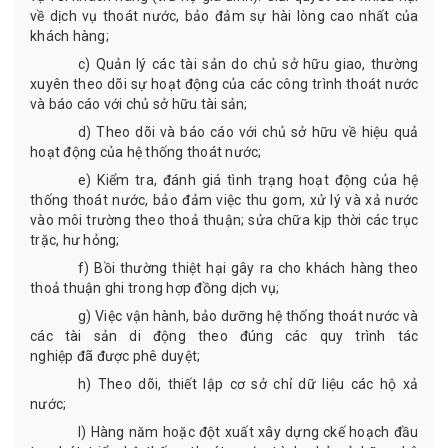
về dịch vụ thoát nước, bảo đảm sự hài lòng cao nhất của
khách hàng
;
c)
Quản lý các tài sản do chủ sở hữu
giao
, thường
xuyên theo dõi sự hoạt động của các công trình thoát nước
và báo cáo với chủ sở hữu tài sản
;
d)
Theo dõi và báo cáo với chủ sở hữu về hiệu quả
hoạt động của hệ thống thoát nước
;
e)
Kiểm tra
,
đánh giá tình trạng
hoạt động của
hệ
thống thoát nước, bảo đảm việc thu gom, xử lý và xả nước
vào môi trường theo thoả thuận
;
sửa chữa kịp thời các trục
trặc, hư hỏng
;
f)
Bồi thường thiệt hại gây ra cho khách hàng theo
thoả thuận ghi trong hợp đồng dịch vụ
;
g)
Việc vận hành
, b
ảo dưỡng hệ thống thoát nước và
các tài sản di động theo đúng các quy trình tác
nghiệp
đã
được
phê
duyệt;
h)
Theo dõi
, thiết lập cơ sở chỉ dữ liệu các hộ xả
nước;
l) Hàng năm hoặc đột xuất x
ây dựng ckế hoạch đầu