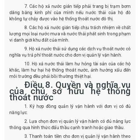
7.
Các hộ xả nước gián tiếp phải trang bị trạm bơm
dâng bằng kinh phí của mình nếu
nư
ớc
thải của hộ đó
không
tự chảy
được
vào hệ thống thoát nước
đô thị.
8.
Các hộ xả nước gián tiếp chịu trách nhiệm
về chất
lượng
mọi loại nước mưa và nước thải phát sinh trong
phạm
vi
danh giới khu đất
của mình
.
9
.
H
ộ xả nước thải sử dụng các dịch vụ thoát nước có
nghĩa vụ trả phí thoát nước cho đơn vị quản lý vận hành.
10.
H
ộ xả nước thải làm hư hỏng tài sản của các hộ
khác
,
làm hư hại hệ thống thoát nước
,
ảnh hưởng xấu đến
môi trường đều phải bồi thường
thiệt hại
.
Điều
8.
Quyền và nghĩa vụ
của chủ sở hữu hệ thống
thoát nước
1.
K
ý hợp đồng quản lý vận hành với đơn vị có đủ
năng lực.
2.
L
ựa chọn đơn vị quản lý vận hành
có đủ năng lực
thông qua hình thức
đấu thầu cạnh tranh hoặc giao thầu.
3.
T
hanh toán tiền cho đơn vị quản lý vận hành theo