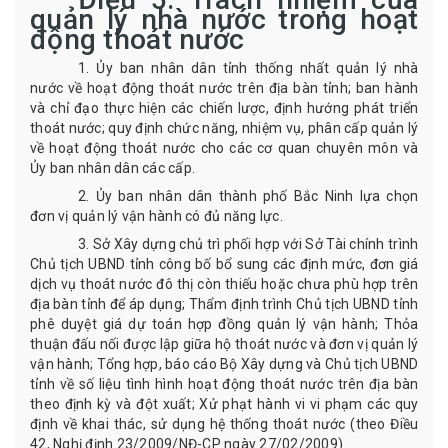
quản lý nhà nước trong hoạt
động thoát nước
1.
Ủy ban nhân dân tỉnh thống nhất quản lý nhà
nước về hoạt động thoát nước trên địa bàn tỉnh; ban hành
và chỉ đạo thực hiện các chiến lược, định hướng phát triển
thoát nước; quy định chức năng, nhiệm vụ, phân cấp quản lý
về hoạt động thoát nước cho các cơ quan chuyên môn và
Ủy ban nhân dân các cấp.
2.
Ủy ban nhân dân thành phố Bắc Ninh lựa chọn
đơn vị quản lý vận hành có đủ
năng lực.
3
.
Sở Xây dựng chủ trì phối hợp với Sở Tài chính trình
Chủ tịch UBND tỉnh công bố bổ sung các định mức, đơn giá
dịch vụ thoát nước đô thị còn thiếu hoặc chưa phù hợp trên
địa bàn tỉnh để áp dụng; Thẩm định trình Chủ tịch UBND tỉnh
phê duyệt giá dự toán hợp đồng quản lý vận hành; Thỏa
thuận đấu nối được lập giữa hộ thoát nước và đơn vị quản lý
vận hành; Tổng hợp, báo cáo Bộ Xây dựng và Chủ tịch UBND
tỉnh về số liệu tình hình hoạt động thoát nước trên địa bàn
theo định kỳ và đột xuất;
Xử phạt hành vi vi phạm các quy
định về khai thác, sử dụng hệ thống thoát nước
(theo Điều
42, Nghị định 23/2009/NĐ-CP ngày 27/02/2009).