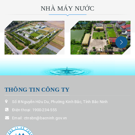
NHÀ MÁY NƯỚC
THÔNG TIN CÔNG TY
Số 8 Nguyễn Hữu Du, Phường Kinh Bắc, Tỉnh Bắc Ninh
Điện thoại:
1900-234-555
Email:
ctnsbn@bacninh.gov.vn