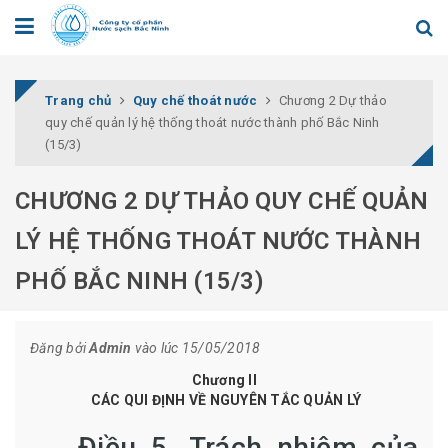
Trang chủ
Quy chế thoát nước
Chương 2 Dự thảo
quy chế quản lý hệ thống thoát nước thành phố Bắc Ninh
(15/3)
CHƯƠNG 2 DỰ THẢO QUY CHẾ QUẢN
LÝ HỆ THỐNG THOÁT NƯỚC THÀNH
PHỐ BẮC NINH (15/3)
Đăng bởi
Admin
vào lúc 15/05/2018
C
hương
II
CÁC
QUI
ĐỊNH VỀ
NGUYÊN TẮC QUẢN LÝ
Điều
5.
Trách nhiệm của