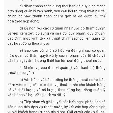
c)
Nhận thanh toán đúng thời hạn
đã quy định trong
hợp đồng quản lý vận hành
,
yêu cầu
bồi thường thiệt hại tài
chính do việc thanh toán chậm gây ra
đã được cụ thể
hóa
theo hợp đồng
;
d)
Đề nghị với các cơ quan nhà nước có thẩm quyền
về việc xem xét, bổ sung và sửa đổi quy phạm, quy chuẩn,
các định mức kinh tế - kỹ thuật
chính sách
có liên quan tới
các hoạt động thoát nước
;
e)
Báo cáo với chủ sở hữu và đề nghị các cơ quan
hữu quan có thẩm quyền
xử lý các
vi phạm của tổ chức và
cá nhân gây ảnh hưởng
thiệt hại
tới hoạt động thoát nước
.
4. Nhiệm vụ của đơn vị quản lý vận hành hệ thống
thoát nước gồm:
a)
Vận hành và bảo dưỡng hệ thống thoát nước, bảo
đảm việc cung cấp các dịch vụ thoát nước cho khách hàng
cả về chất lượng và số lượng theo đúng hợp đồng quản lý
vận hành và hợp đồng dịch vụ đã ký
;
b)
Tiếp nhận và giải quyết các
kiến nghị, phản ánh có
liên quan đến
dịch vụ thoát nước, ký kết các hợp đồng dịch
vụ với khách hàng
(trừ hộ gia đình). G
iải quyết các khiếu nại