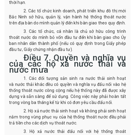
thời hạn.
2. Các tổ chức kinh doanh, phát triển khu đô thị mới
Bắc Ninh sở hữu, quản lý, vận hành hệ thống thoát nước
trên địa bàn do mình quản lý đến khi bàn giao theo quy định.
3. Các tổ chức, cá nhân là chủ sở hữu công trình
thoát nước do mình bỏ vốn đầu tư đến khi bàn giao cho Ủy
ban nhân dân thành phố (nếu có quy định trong Giấy phép
đầu tư, Giấy chứng nhận đầu tư).
Điều
7.
Quyền và nghĩa vụ
của các hộ xả nước thải và
nước mưa
1.
Các
đối tượng sản sinh ra nước thải sinh hoạt
và
nước thải khác
đều có quyền và nghĩa vụ đấu nối vào hệ
thống thoát nước công cộng nếu hệ thống này đã được xây
dựng và sẵn sàng để sử dụng. Công việc này phải hoàn tất
trong vòng ba tháng kể từ khi có đơn yêu cầu đấu nối.
2
.
H
ộ xả nước thải sinh hoạt và không phải sinh hoạt
nằm trong vùng phục vụ
của hệ thống thoát nước
đều phải
trả tiền cho các dịch vụ thoát nước.
3
.
H
ộ xả nước thải đấu nối với hệ thống thoát