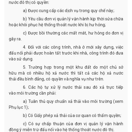
nước
đô thị
có quyền:
a)
Được cung cấp các dịch vụ trong quy chế này;
b)
Yêu cầu đơn vị quản lý vận hành kịp thời sửa chữa
hoặc khôi phục hệ thống thoát nước khi bị hư hỏng;
c)
Được bồi thường các mất mát
,
hư hỏng do đơn vị
gây ra.
4
. Đối với các công trình
,
nhà ở mới xây dựng, việc
đấu nối phải được hoàn tất trước khi nhà
,
công trình đó đưa
vào sử dụng.
5. Trường hợp trong một khu đất do một chủ sở
hữu mà có nhiều hộ xả nước thì tất cả các hộ xả nước
thải đều bình đẳng, có quyền và nghĩa vụ như trên.
6. Các hộ tự xử lý nước thải sau đó xả trực tiếp
vào môi trường cần phải:
a) Tuân thủ
quy chuẩn xả thải vào môi trường (xem
Phụ lục 1);
b)
Có
G
iấy phép
xả thải của cơ quan có thẩm quyền
;
c)
Có sự
chấp
thuận của đơn vị quản lý vận hành
đồng ý miễn trừ đấu nối vào hệ thống thoát nước
đô thị.