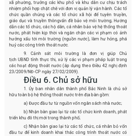
xã
phường, trưởng các khu phố và khu dân cư chịu trách
nhiệm phối hợp chặt chẽ với đơn vị quản lý vận hành
.
C
ác tổ
chức quần chúng và các tổ chức xã hội để tuyên truyền,
giáo dục và truyền thông
vấn đề bảo vệ môi trường;
H
ướng
dẫn các tổ chức, các hộ dân, cá nhân
bảo vệ hệ thống thoát
nước, phát hiện kịp thời
và
ngăn chặn các vi phạm có ảnh
hưởng xấu tới môi trường (nguồn nước)
,
làm hư hỏng
,
phá
huỷ các công trình thoát nước.
9.
Cảnh sát môi trường
là đơn vị giúp
Chủ
tịch
UBND
t
ỉnh thực thi, xử lý các vi phạm pháp luật trong
các hoạt động thoát nước
(áp dụng theo Điều 42 nghị định
23/2009/NĐ-CP ngày 27/02/2009)
.
Điều
6.
Chủ
s
ở hữu
1. Ủy ban nhân dân thành phố Bắc Ninh là chủ sở
hữu toàn bộ hệ thống thoát nước trên địa bàn gồm:
a) Được đầu tư từ nguồn vốn ngân sách nhà nước;
b) Nhận bàn giao lại từ các tổ chức kinh doanh, phát
triển khu đô thị mới trong thành phố;
c) Nhận bàn giao lại từ các tổ chức, cá nhân bỏ vốn
đầu tư để kinh doanh khai thác công trình thoát nước có