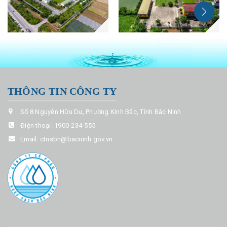
THÔNG TIN CÔNG TY
Số 8 Nguyễn Hữu Du, Phường Kinh Bắc, Tỉnh Bắc Ninh
Điện thoại:
1900-234-555
Email:
ctnsbn@bacninh.gov.vn